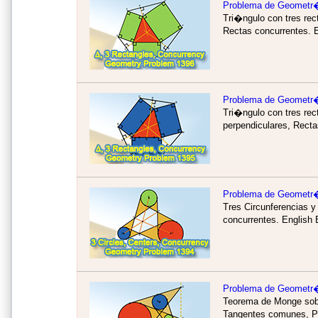
Problema de Geometr
Tri�ngulo con tres rec
Rectas concurrentes.
Problema de Geometr
Tri�ngulo con tres re
perpendiculares, Rect
Problema de Geometr
Tres Circunferencias y
concurrentes.
English 
Problema de Geometr
Teorema de Monge sobr
Tangentes comunes, Pu