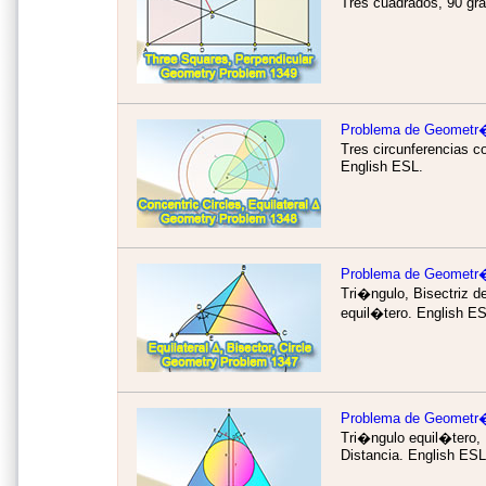
Tres cuadrados, 90 gr
Problema de Geometr
Tres circunferencias c
English ESL.
Problema de Geometr
Tri�ngulo, Bisectriz d
equil�tero.
English ES
Problema de Geometr
Tri�ngulo equil�tero, 
Distancia.
English ESL