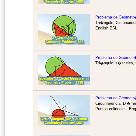
Problema de Geometr
Tri�ngulo, Circuncircu
English ESL.
Problema de Geometr
Tri�ngulo is�sceles, C
Problema de Geometr
Circunferencia, Di�met
Puntos colineales.
Eng