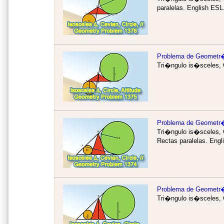
paralelas.
English ESL
Problema de Geometr
Tri�ngulo is�sceles, C
Problema de Geometr
Tri�ngulo is�sceles, C
Rectas paralelas.
Engl
Problema de Geometr
Tri�ngulo is�sceles, C