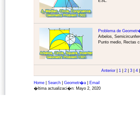
ESL.
Problema de Geometr
Arbelos, Semicircunfer
Punto medio, Rectas c
Anterior
|
1
|
2
|
3
|
4
Home
|
Search
|
Geometr�a
|
Email
�ltima actualizaci�n: Mayo 2, 2020