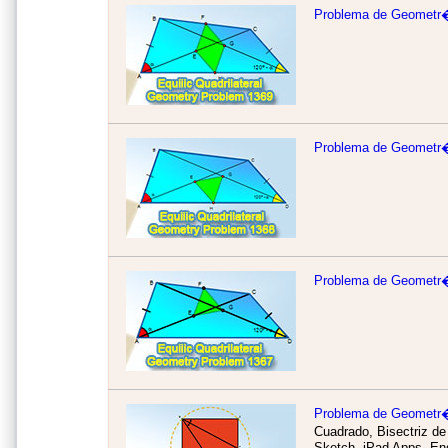
Problema de Geometr�
Problema de Geometr�
Problema de Geometr�
Problema de Geometr
Cuadrado, Bisectriz de
Sketch, iPad Apps.
En