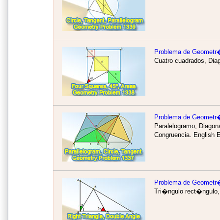
Problema de Geometr
Cuatro cuadrados, Dia
Problema de Geometr
Paralelogramo, Diagona
Congruencia.
English 
Problema de Geometr
Tri�ngulo rect�ngulo, 