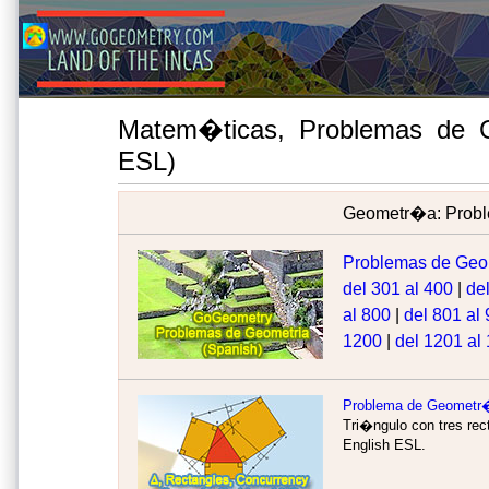
Matem�ticas, Problemas de 
ESL)
Geometr�a: Probl
Problemas de Geo
del 301 al 400
|
de
al 800
|
del 801 al
1200
|
del 1201 al
Problema de Geometr
Tri�ngulo con tres rec
English ESL.