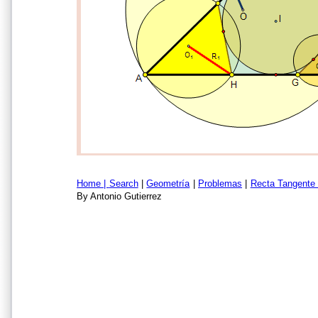
Home |
Search
|
Geometría
|
Problemas
|
Recta Tangente 
By Antonio Gutierrez