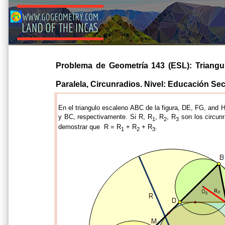
Problema de Geometría 143 (ESL): Triangulo
Paralela, Circunradios. Nivel: Educación Secu
En el triangulo escaleno ABC de la figura, DE, FG, and H
y BC, respectivamente. Si R, R
, R
, R
son los circun
1
2
3
demostrar que R = R
+ R
+ R
.
1
2
3